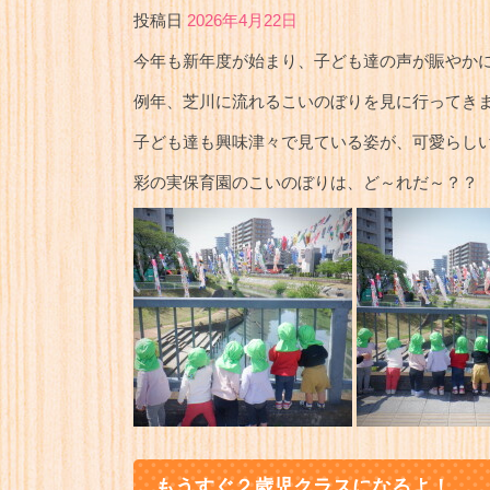
投稿日
2026年4月22日
今年も新年度が始まり、子ども達の声が賑やか
例年、芝川に流れるこいのぼりを見に行ってき
子ども達も興味津々で見ている姿が、可愛らし
彩の実保育園のこいのぼりは、ど～れだ～？？
もうすぐ２歳児クラスになるよ！