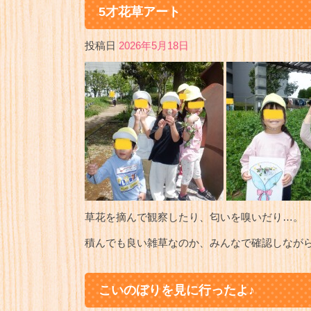
5才花草アート
投稿日
2026年5月18日
草花を摘んで観察したり、匂いを嗅いだり…。
積んでも良い雑草なのか、みんなで確認しなが
こいのぼりを見に行ったよ♪