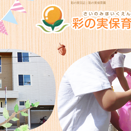
彩の実日記｜彩の実保育園