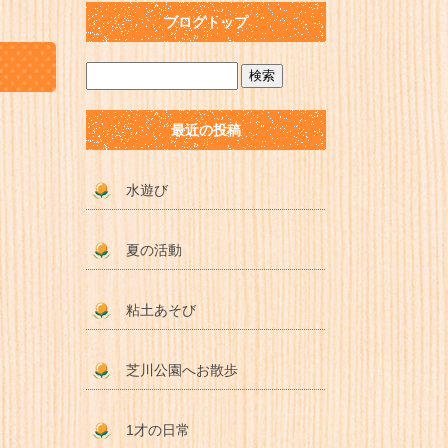
ブログトップ
最近の投稿
水遊び
夏の活動
粘土あそび
芝川公園へお散歩
1才の日常